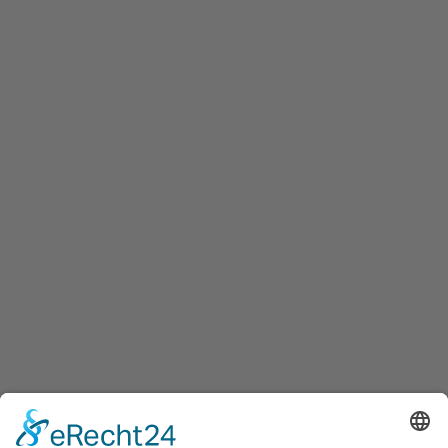
Wir bieten ein breites Informationsangebot zu
Wohnungsanpassungsmöglichkeiten.
Nützliche Links
Beratungsstellen suchen
Produkte
2D Rundgang
Förderungen
weitere Informationen