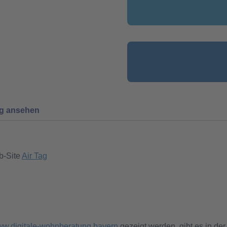
ng ansehen
b-Site
Air Tag
w.digitale-wohnberatung.bayern
gezeigt werden, gibt es in der