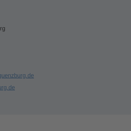
rg
guenzburg.de
urg.de