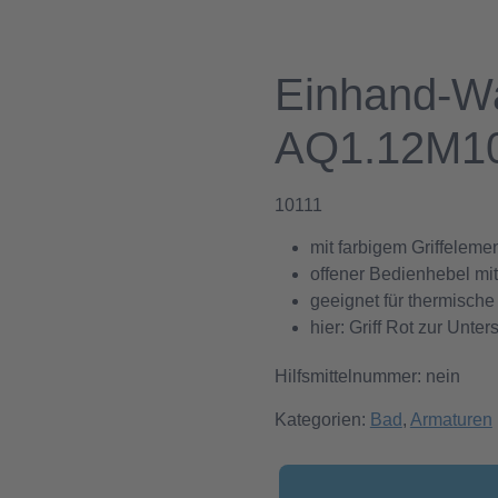
Einhand-Wa
AQ1.12M1
10111
mit farbigem Griffelem
offener Bedienhebel m
geeignet für thermisc
hier: Griff Rot zur Unt
Hilfsmittelnummer: nein
Kategorien:
Bad
,
Armaturen