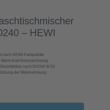
schtischmischer
0240 – HEWI
ent nach HEWI-Farbpalette
it Warm-Kalt-Kennzeichnung
he Desinfektion nach DVGW W 55
erstützung der Wahrnehmung