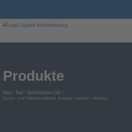
Produkte
Start
Bad
Duschhocker/-Sitz
Dusch- und Toilettenrollstuhl „Kakadu“ schmal – Mobilex