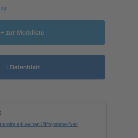
ung
+ zur Merkliste
Datenblatt
)
ierefreie-kuechen1/liftsysteme-fuer-