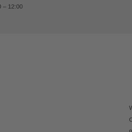
0 – 12:00
W
O