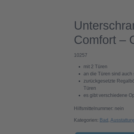
Unterschra
Comfort – 
10257
mit 2 Türen
an die Türen sind auch 
zurückgesetzte Regalbö
Türen
es gibt verschiedene O
Hilfsmittelnummer: nein
Kategorien:
Bad
,
Ausstattun