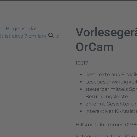
Vorlesege
OrCam
10317
liest Texte aus E-Ma
Lesegeschwindigkeit 
steuerbar mittels Sp
Berührungsleiste
erkennt Gesichter u
interaktiver KI-Assi
Hilfsmittelnummer: 07.9
Kategorien:
Alltagshilfen 