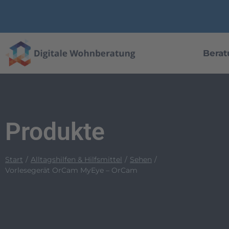
Berat
Produkte
Start
Alltagshilfen & Hilfsmittel
Sehen
Vorlesegerät OrCam MyEye – OrCam