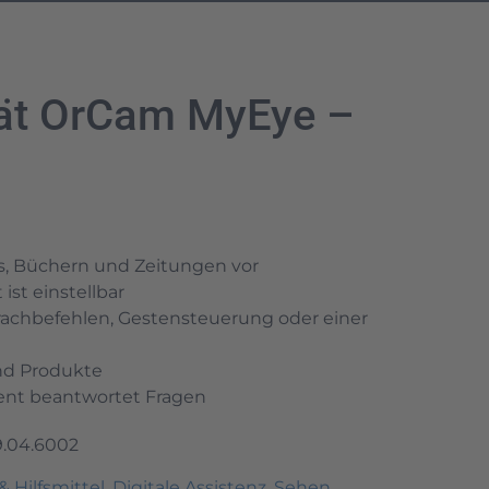
rät OrCam MyEye –
ils, Büchern und Zeitungen vor
ist einstellbar
rachbefehlen, Gestensteuerung oder einer
nd Produkte
stent beantwortet Fragen
9.04.6002
& Hilfsmittel
,
Digitale Assistenz
,
Sehen
,